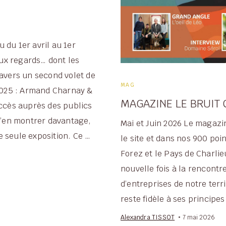
 du 1er avril au 1er
ux regards… dont les
ravers un second volet de
MAG
 2025 : Armand Charnay &
MAGAZINE LE BRUIT 
uccès auprès des publics
 d’en montrer davantage,
Mai et Juin 2026 Le magazi
ne seule exposition. Ce …
le site et dans nos 900 poi
Forez et le Pays de Charl
nouvelle fois à la rencontr
d’entreprises de notre terr
reste fidèle à ses principes
Alexandra TISSOT
7 mai 2026