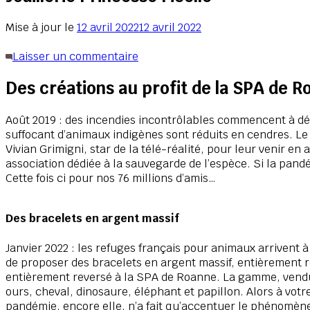
Mise à jour le
12 avril 2022
12 avril 2022
sur
Laisser un commentaire
Joaillerie
Des créations au profit de la SPA de 
Princesse
Ficelle
Août 2019 : des incendies incontrôlables commencent à dév
suffocant d’animaux indigènes sont réduits en cendres. Le j
Vivian Grimigni, star de la télé-réalité, pour leur venir en
association dédiée à la sauvegarde de l’espèce. Si la pand
Cette fois ci pour nos 76 millions d’amis…
Des bracelets en argent massif
Janvier 2022 : les refuges français pour animaux arrivent à 
de proposer des bracelets en argent massif, entièrement ré
entièrement reversé à la SPA de Roanne. La gamme, vendue à
ours, cheval, dinosaure, éléphant et papillon. Alors à vo
pandémie, encore elle, n’a fait qu’accentuer le phénomèn