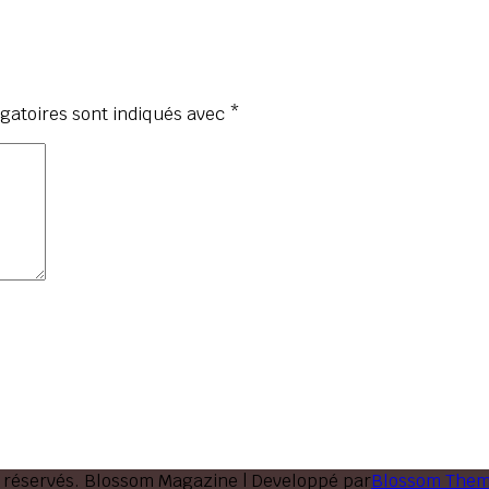
gatoires sont indiqués avec
*
 réservés.
Blossom Magazine | Developpé par
Blossom The