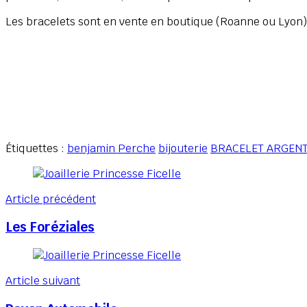
Les bracelets sont en vente en boutique (Roanne ou Lyon)
Étiquettes :
benjamin Perche
bijouterie
BRACELET ARGEN
Navigation
des
Article précédent
articles
Les Foréziales
Article suivant