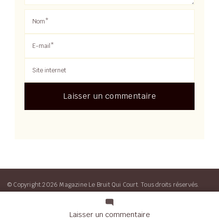
© Copyright.2026 Magazine Le Bruit Qui Court. Tous droits réservés.
Blossom Magazine | Developpé par
Blossom Themes
.
Propulsé par
WordPress
sur
Laisser un commentaire