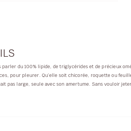
ILS
 parler du 100% lipide, de triglycérides et de précieux omé
maces, pour pleurer. Qu’elle soit chicorée, roquette ou feu
it pas large, seule avec son amertume. Sans vouloir jeter d