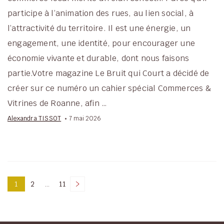
participe à l’animation des rues, au lien social, à
l’attractivité du territoire. Il est une énergie, un
engagement, une identité, pour encourager une
économie vivante et durable, dont nous faisons
partie.Votre magazine Le Bruit qui Court a décidé de
créer sur ce numéro un cahier spécial Commerces &
Vitrines de Roanne, afin …
Alexandra TISSOT
7 mai 2026
Pagination
1
2
…
11
Page
Page
Page
des