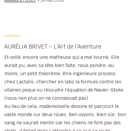
Alexandra TISSOT
28 mars 2024
PORTRAIT
AURÉLIA BRIVET – L’Art de l’Aventure
Et voilà, encore une matheuse qui a mal tourné. Elle
aurait pu, avec sa tête bien faite, nous pondre, au
moins, un petit théorème, être ingénieure process
chez Lactalis, chercher en labo la formule contre les
vilaines peaux ou résoudre l’équation de Navier-Stoke
(nous non plus on ne connaissait pas).
Au lieu de cela, mademoiselle dessine et parcourt le
vaste monde sur deux roues. Ben voyons. Bien sûr, bon
sang ne saurait mentir car les chiens ne font pas des
chats. Il fallait donc s’attendre à ce que sa route