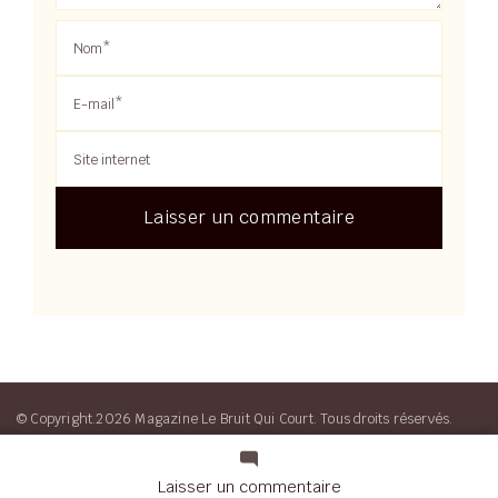
© Copyright.2026 Magazine Le Bruit Qui Court. Tous droits réservés.
Blossom Magazine | Developpé par
Blossom Themes
.
Propulsé par
WordPress
sur
Laisser un commentaire