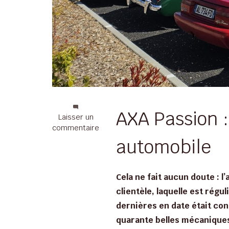
AXA Passion :
sur
Laisser un
AXA
commentaire
Assurance
automobile
et
Banque
Blanchard
Cela ne fait aucun doute : 
Larue
clientèle, laquelle est rég
dernières en date était con
quarante belles mécaniques