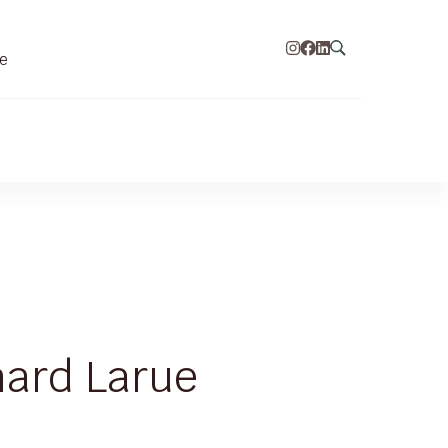
re
hard Larue