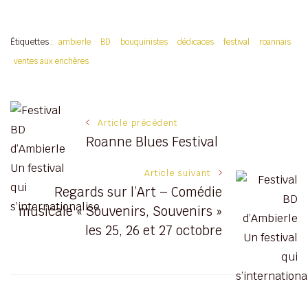
Étiquettes :
ambierle
BD
bouquinistes
dédicaces
festival
roannais
ventes aux enchères
Navigation
Article précédent
Roanne Blues Festival
des
Article suivant
articles
Regards sur l’Art – Comédie
musicale « Souvenirs, Souvenirs »
les 25, 26 et 27 octobre