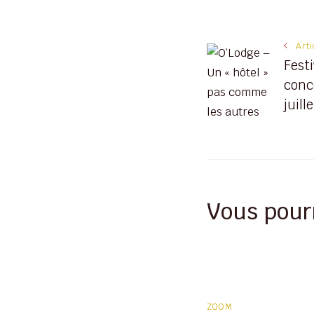
Navigati
Art
Fest
des
conce
juille
articles
Vous pour
ZOOM