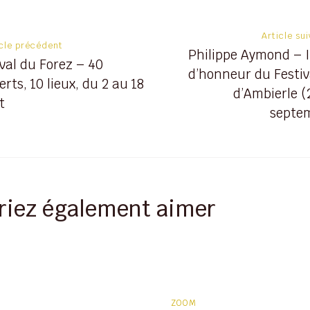
on
Article su
icle précédent
Philippe Aymond – I
ival du Forez – 40
d’honneur du Festiv
rts, 10 lieux, du 2 au 18
d’Ambierle (
t
septe
riez également aimer
ZOOM