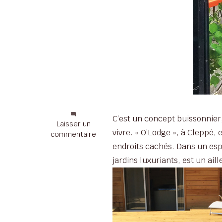
C’est un concept buissonnier
sur
Laisser un
vivre. « O’Lodge », à Cleppé,
O’Lodge
commentaire
–
endroits cachés. Dans un espa
Un
jardins luxuriants, est un ail
«
hôtel
»
pas
comme
les