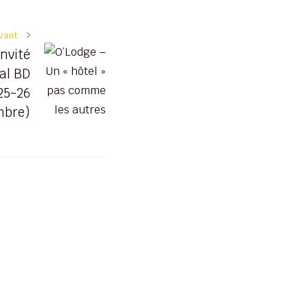
ivant
nvité
al BD
25-26
mbre)