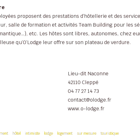
re
loyées proposent des prestations d’hôtellerie et des service
ur, salle de formation et activités Team Building pour les 
antique…), etc. Les hôtes sont libres, autonomes, chez eux.
elleuse qu’O’Lodge leur offre sur son plateau de verdure.
Lieu-dit Naconne
42110 Cleppé
04 77 27 14 73
contact@olodge.fr
www.o-lodge.fr
ement
hôtel
intimiste
lodge
logement
sur mesure
touristique