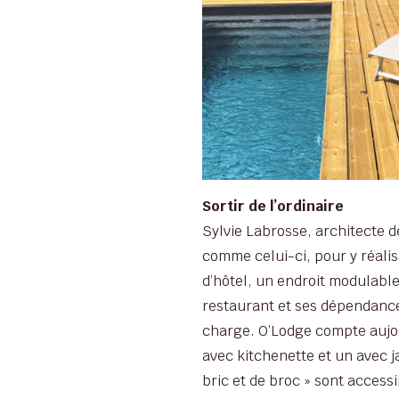
autres
Sortir de l’ordinaire
Sylvie Labrosse, architecte d
comme celui-ci, pour y réali
d’hôtel, un endroit modulabl
restaurant et ses dépendances
charge. O’Lodge compte aujou
avec kitchenette et un avec ja
bric et de broc » sont access