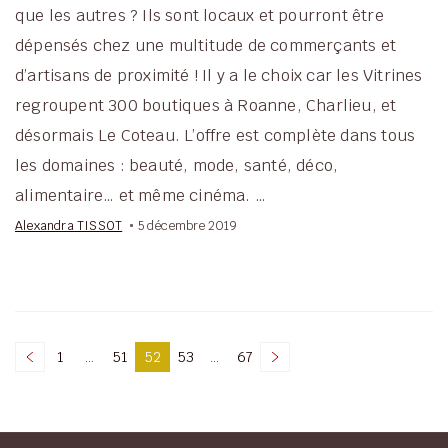
que les autres ? Ils sont locaux et pourront être
dépensés chez une multitude de commerçants et
d’artisans de proximité ! Il y a le choix car les Vitrines
regroupent 300 boutiques à Roanne, Charlieu, et
désormais Le Coteau. L’offre est complète dans tous
les domaines : beauté, mode, santé, déco,
alimentaire… et même cinéma. …
Alexandra TISSOT
5 décembre 2019
Pagination
1
…
51
52
53
…
67
Page
Page
Page
Page
Page
des