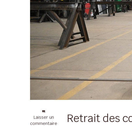
Retrait des 
sur
Laisser un
MTP
commentaire
Désamiantage