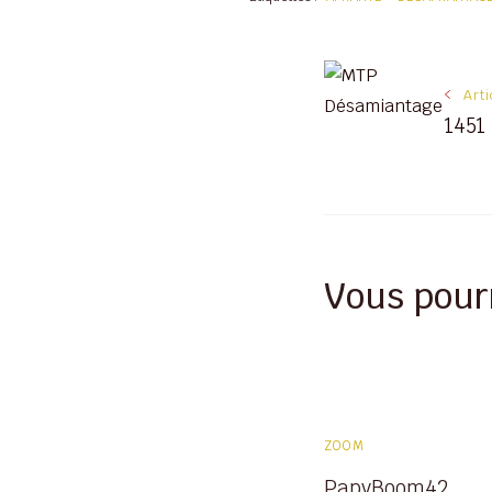
Navigati
Art
1451
des
articles
Vous pour
ZOOM
PapyBoom42