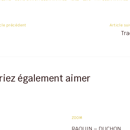
on
icle précédent
Article su
Tra
riez également aimer
ZOOM
RAQUIN – DUCHON