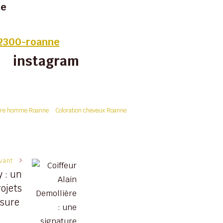
ne
42300-roanne
instagram
fure homme Roanne
Coloration cheveux Roanne
ivant
 : un
rojets
esure