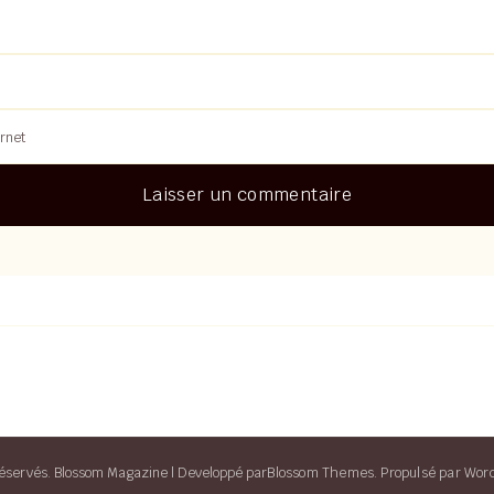
éservés.
Blossom Magazine | Developpé par
Blossom Themes
.
Propulsé par
Wor