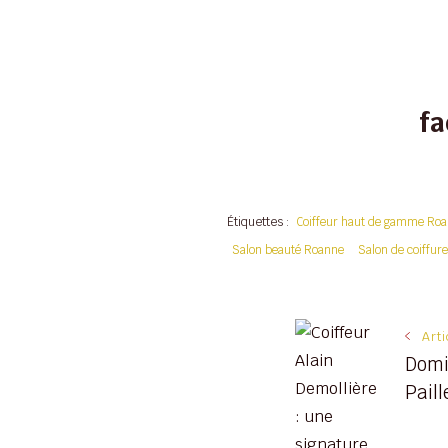
f
Étiquettes :
Coiffeur haut de gamme Ro
Salon beauté Roanne
Salon de coiffur
Navigati
Art
Domi
des
Paill
articles