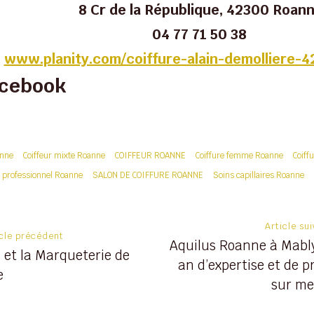
8 Cr de la République, 42300 Roan
04 77 71 50 38
www.planity.com/coiffure-alain-demolliere-
acebook
anne
Coiffeur mixte Roanne
COIFFEUR ROANNE
Coiffure femme Roanne
Coif
e professionnel Roanne
SALON DE COIFFURE ROANNE
Soins capillaires Roanne
on
Article su
icle précédent
Aquilus Roanne à Mably
 et la Marqueterie de
an d’expertise et de p
e
sur m