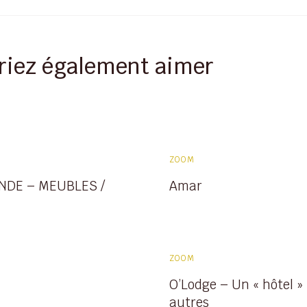
riez également aimer
ZOOM
DE – MEUBLES /
Amar
ZOOM
O’Lodge – Un « hôtel »
autres