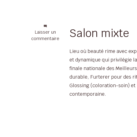
Salon mixte
sur
Laisser un
Coiffeur
commentaire
Alain
Lieu où beauté rime avec expe
Demollière
:
et dynamique qui privilégie l
une
finale nationale des Meilleur
signature
durable, Furterer pour des r
durable
Glossing (coloration-soin) et
contemporaine.