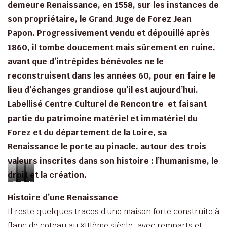
demeure Renaissance, en 1558, sur les instances de
son propriétaire, le Grand Juge de Forez Jean
Papon. Progressivement vendu et dépouillé après
1860, il tombe doucement mais sûrement en ruine,
avant que d’intrépides bénévoles ne le
reconstruisent dans les années 60, pour en faire le
lieu d’échanges grandiose qu’il est aujourd’hui.
Labellisé Centre Culturel de Rencontre et faisant
partie du patrimoine matériel et immatériel du
Forez et du département de la Loire, sa
Renaissance le porte au pinacle, autour des trois
valeurs inscrites dans son histoire : l’humanisme, le
droit et la création.
©Philippe_Mesa
©Philippe_Mesa
©Château
©Agathe
Duke
de
Waechter
Ellington
Histoire d’une Renaissance
Goutelas
à
Il reste quelques traces d’une maison forte construite à
Goutelas
flanc de coteau au XIIIème siècle, avec remparts et