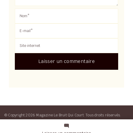
© Copyright.2026 Magazine Le Bruit Qui Court. Tous droits réservés.
Blossom Magazine | Developpé par
Blossom Themes
.
Propulsé par
WordPress