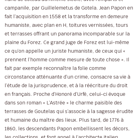
©
campanile, par Guillelemetus de Gotela. Jean Papon en
Château
de
fait l’acquisition en 1558 et la transforme en demeure
Goutelas
humaniste, avec plan en H, toitures vernissées, tours
et terrasses offrant un panorama incomparable sur la
plaine du Forez. Ce grand juge de Forez est lui-même
ce qu’on appelle un juriste humaniste, de ceux qui «
prennent l’homme comme mesure de toute chose ». Il
fait par exemple reconnaître la folie comme
circonstance atténuante d’un crime, consacre sa vie à
l’étude de la jurisprudence, et à la réécriture du droit
en français. Proche d’Honoré d’Urfé, celui-ci évoque
dans son roman « L’Astrée » le charme paisible des
terrasses de Goutelas qui s’associe à la sagesse érudite
et humaine du maître des lieux. Plus tard, de 1776 à
1860, les descendants Papon embellissent les décors,
les collections, et font appel à l’architecte italien