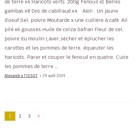
de terre x4 Haricots verts 200g Fenouil x1 Belles
gambas x8 Dos de cabillaud x4 Aïoli : Un jaune
d’oeuf Sel, poivre Moutarde x une cuillère à café Ail
pilé x6 gousses Huile de colza Safran Fleur de sel,
poivre du moulin Laver,sécher et éplucher les
carottes et les pommes de terre, équeuter les
haricots. Parer et couper le fenouil en quatre. Cuire
les pommes de terre …
Alexandra TISSOT
29 août 2019
Pagination
1
2
3
Page
Page
Page
des